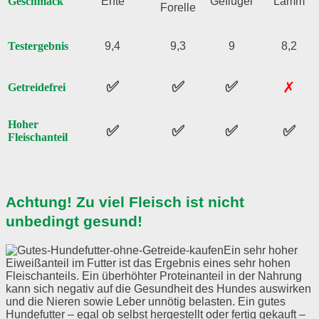
Geschmack
Ente
Geflügel
Lamm
Forelle
Testergebnis
9,4
9,3
9
8,2
✅
✅
✅
✗
Getreidefrei
Hoher
✅
✅
✅
✅
Fleischanteil
Achtung! Zu viel Fleisch ist nicht
unbedingt gesund!
Ein sehr hoher
Eiweißanteil im Futter ist das Ergebnis eines sehr hohen
Fleischanteils. Ein überhöhter Proteinanteil in der Nahrung
kann sich negativ auf die Gesundheit des Hundes auswirken
und die Nieren sowie Leber unnötig belasten. Ein gutes
Hundefutter – egal ob selbst hergestellt oder fertig gekauft –