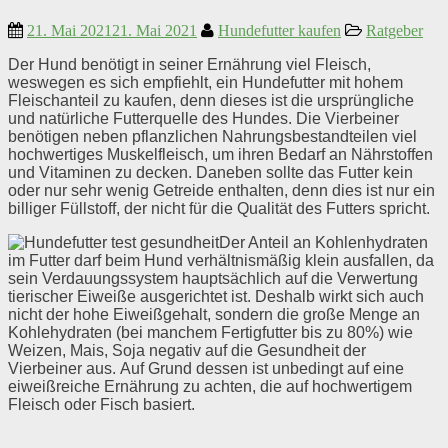
21. Mai 2021
21. Mai 2021
Hundefutter kaufen
Ratgeber
Der Hund benötigt in seiner Ernährung viel Fleisch,
weswegen es sich empfiehlt, ein Hundefutter mit hohem
Fleischanteil zu kaufen, denn dieses ist die ursprüngliche
und natürliche Futterquelle des Hundes. Die Vierbeiner
benötigen neben pflanzlichen Nahrungsbestandteilen viel
hochwertiges Muskelfleisch, um ihren Bedarf an Nährstoffen
und Vitaminen zu decken.
Daneben sollte das Futter kein
oder nur sehr wenig Getreide enthalten, denn dies ist nur ein
billiger Füllstoff, der nicht für die Qualität des Futters spricht.
Der Anteil an Kohlenhydraten
im Futter darf beim Hund verhältnismäßig klein ausfallen, da
sein Verdauungssystem hauptsächlich auf die Verwertung
tierischer Eiweiße ausgerichtet ist. Deshalb wirkt sich auch
nicht der hohe Eiweißgehalt, sondern die große Menge an
Kohlehydraten (bei manchem Fertigfutter bis zu 80%) wie
Weizen, Mais, Soja negativ auf die Gesundheit der
Vierbeiner aus. Auf Grund dessen ist unbedingt auf eine
eiweißreiche Ernährung zu achten, die auf hochwertigem
Fleisch oder Fisch basiert.