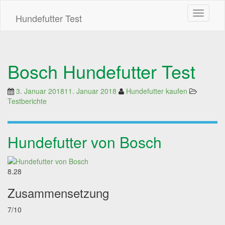
Skip
Toggle n
to
Hundefutter Test
main
content
Bosch Hundefutter Test
3. Januar 2018
11. Januar 2018
Hundefutter kaufen
Testberichte
Hundefutter von Bosch
8.28
Zusammensetzung
7/10