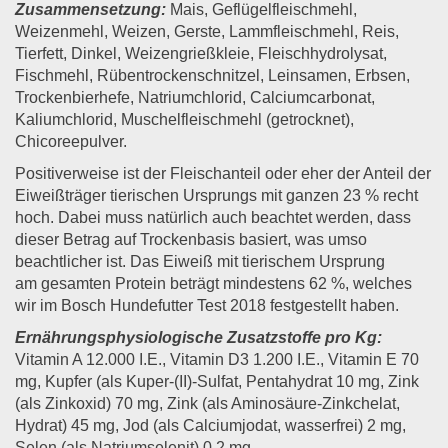
Zusammensetzung:
Mais, Geflügelfleischmehl,
Weizenmehl, Weizen, Gerste, Lammfleischmehl, Reis,
Tierfett, Dinkel, Weizengrießkleie, Fleischhydrolysat,
Fischmehl, Rübentrockenschnitzel, Leinsamen, Erbsen,
Trockenbierhefe, Natriumchlorid, Calciumcarbonat,
Kaliumchlorid, Muschelfleischmehl (getrocknet),
Chicoreepulver.
Positiverweise ist der Fleischanteil oder eher der Anteil der
Eiweißträger tierischen Ursprungs mit ganzen 23 % recht
hoch. Dabei muss natürlich auch beachtet werden, dass
dieser Betrag auf Trockenbasis basiert, was umso
beachtlicher ist. Das Eiweiß mit tierischem Ursprung
am gesamten Protein beträgt mindestens 62 %, welches
wir im Bosch Hundefutter Test 2018 festgestellt haben.
Ernährungsphysiologische Zusatzstoffe pro Kg:
Vitamin A 12.000 I.E., Vitamin D3 1.200 I.E., Vitamin E 70
mg, Kupfer (als Kuper-(II)-Sulfat, Pentahydrat 10 mg, Zink
(als Zinkoxid) 70 mg, Zink (als Aminosäure-Zinkchelat,
Hydrat) 45 mg, Jod (als Calciumjodat, wasserfrei) 2 mg,
Selen (als Natriumselenit) 0,2 mg.